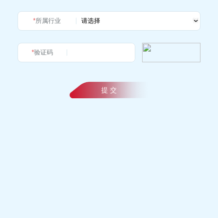
*
所属行业
*
验证码
提 交