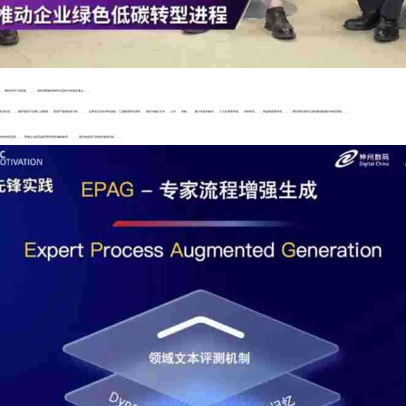
，，累积多年行业经验，，，，深刻洞察碳排放评估流程中的诸多痛点。。。
总数据，，更需严谨的政策分析、、、、边界设定等技术性描述；三是数据形式多样。。报告中融合文本、、公式、、表格、、、图片等多种格式，，人工处理效率低、、出错率高。。。四是精度要求高。。。。整份报告需经过多轮数据校验与内容复核。。。
，，，帮助企业提高碳管理和报告编制效率，，，，更好地实现可持续发展的目标。。。