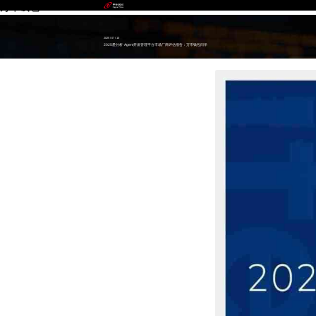
万币钱包
2025 / 07 / 10
2025爱分析·Agent开发管理平台市场厂商评估报告：万币钱包问学