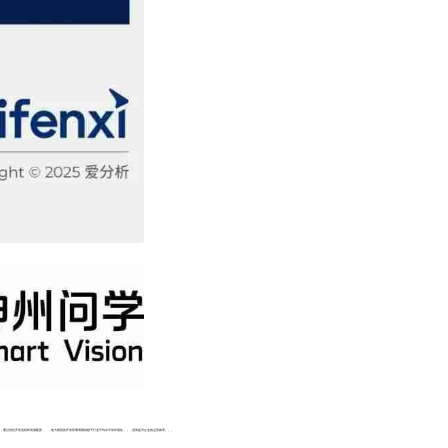
，，通过优化开发流程和资源配置，，，使大模型的开发部署周期相较于行业平均水平有所缩短，，，进而提升企业的运营效率。。。