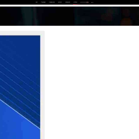
首页
产品及服务
行业解决方案
合作伙伴
投资者关系
关于我们
中
EN