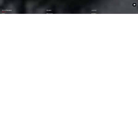
关于万币钱包数码
理论著作
企业文化
ESG
资讯与活动
联系我们
加入我们
1282
6000
+亿
+
全年营收 (2024)
员工数量
2600
30000
+
+
技术人员数量
渠道生态伙伴
300
123
+
第
位
技术生态伙伴
《财富》中国上市公司
500强(2023)
79
38
第
位
第
位
中国民营企业
《财富》最受赞赏
500强(2023)
中国公司
29
AA
第
位
级
福布斯中国
Wind ESG评级
数字经济100强